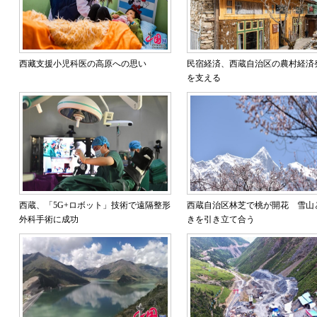
西藏支援小児科医の高原への思い
民宿経済、西蔵自治区の農村経済
を支える​
西蔵、「5G+ロボット」技術で遠隔整形
西蔵自治区林芝で桃が開花 雪山
外科手術に成功
きを引き立て合う