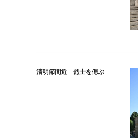
清明節間近 烈士を偲ぶ