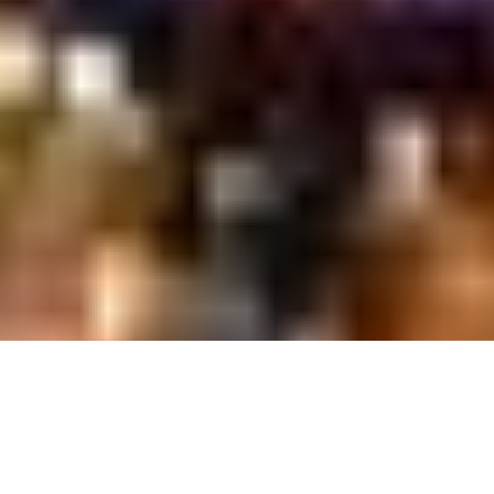
長沙市 陶公廟で元宵節廟会