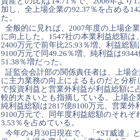
資産との比)は14.71％で、2006年より1
加し、全上場企業の92.37％を占める1
た。
全般的に見れば、2007年度の上場企
に向上した。1547社の本業利益総額は、9
2400万元で前年比25.93％増、利益総額は
9100万元で同49.26％増、純利益は934
51.38％増だった。
証監会会計部の関係責任者は、上場企
に主力業務の向上によるものだと分析
で投資利益と営業外利益が利益総額に
較的大きいとも指摘している。上場企業
純利益総額は2817億8100万元、営業外
9100万元で、同年度利益総額のそれぞれ2
3.53％を占めている。
今年の4月30日現在で、「*ST威達」