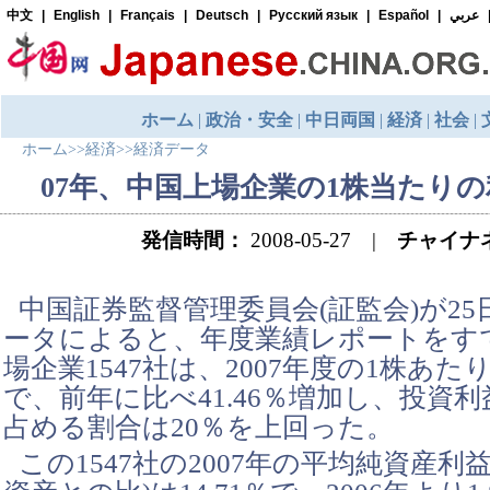
ホーム
>>
経済
>>
経済データ
07年、中国上場企業の1株当たりの
発信時間：
2008-05-27 |
チャイナ
中国証券監督管理委員会(証監会)が2
ータによると、年度業績レポートをす
場企業1547社は、2007年度の1株あたり
で、前年に比べ41.46％増加し、投資
占める割合は20％を上回った。
この1547社の2007年の平均純資産利