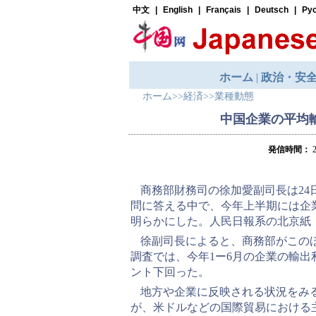
ホーム
>>
経済
>>
業種動態
中国企業の平均
発信時間：
2
商務部財務司の徐加愛副司長は2
問に答える中で、今年上半期には企業
明らかにした。人民日報系の北京紙
徐副司長によると、商務部がこの
調査では、今年1ー6月の企業の輸出利
ント下回った。
地方や企業に反映される状況をみ
が、米ドルなどの国際貿易における