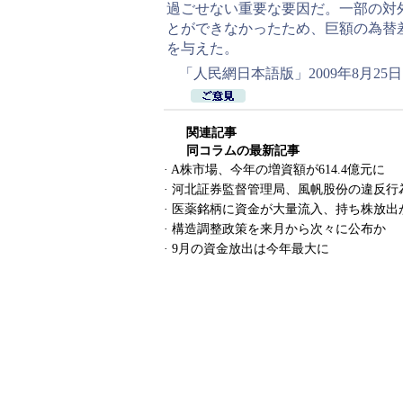
過ごせない重要な要因だ。一部の対
とができなかったため、巨額の為替
を与えた。
「人民網日本語版」2009年8月25日
関連記事
同コラムの最新記事
·
A株市場、今年の増資額が614.4億元に
·
河北証券監督管理局、風帆股份の違反行
·
医薬銘柄に資金が大量流入、持ち株放出
·
構造調整政策を来月から次々に公布か
·
9月の資金放出は今年最大に