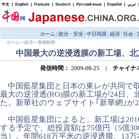
ホーム
>>
経済
>>
業種動態
中国最大の逆浸透膜の新工場、北
発信時間：
2009-08-25 |
チャイナ
中国藍星集団と日本の東レが共同で
最大の逆浸透(RO)膜の新工場が24日、
た。新華社のウェブサイト｢新華網｣が2
中国藍星集団によると、新工場は2010
する予定で、総投資額は75億円（5億30
当）。年間618万平米の逆浸透膜、13