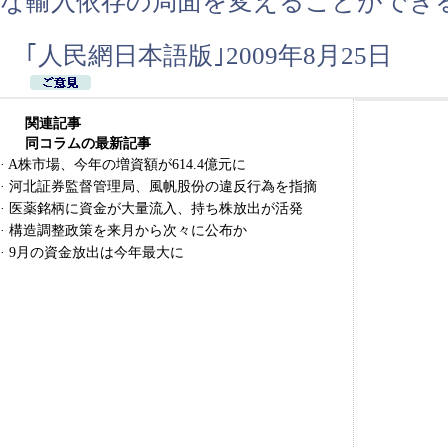
な輸入依存の局面を変えることができ
｢人民網日本語版｣2009年8月25日
関連記事
同コラムの最新記事
·
A株市場、今年の増資額が614.4億元に
·
河北証券監督管理局、風帆股份の違反行為を指摘
·
医薬銘柄に資金が大量流入、持ち株放出が活発
·
構造調整政策を来月から次々に公布か
·
9月の資金放出は今年最大に