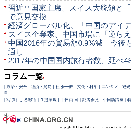
習近平国家主席、スイス大統領と
で意見交換
経済グローバル化、「中国のアイ
スイス企業家、中国市場に「逆ら
中国2016年の貿易額0.9%減 今
通し
2017年の中国国内旅行者数、延べ4
コラム一覧
|
政治・安全
|
経済・貿易
|
社 会一般
|
文化・科学
|
エンタメ
|
観光
覧
|
写 真による報道
|
生態環境
|
中日両 国
|
記者会見
|
中国語講座
|