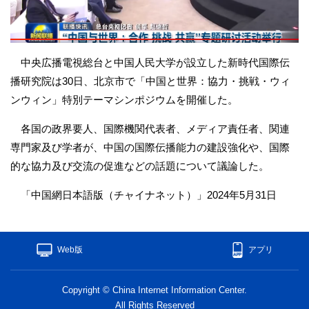
中央広播電視総台と中国人民大学が設立した新時代国際伝
播研究院は30日、北京市で「中国と世界：協力・挑戦・ウィ
ンウィン」特別テーマシンポジウムを開催した。
各国の政界要人、国際機関代表者、メディア責任者、関連
専門家及び学者が、中国の国際伝播能力の建設強化や、国際
的な協力及び交流の促進などの話題について議論した。
「中国網日本語版（チャイナネット）」2024年5月31日
Web版
アプリ
Copyright © China Internet Information Center.
All Rights Reserved