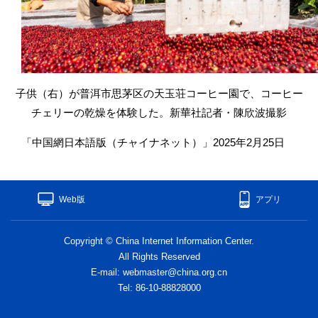
子供（右）が普洱市思茅区の天玉荘コーヒー園で、コーヒー
チェリーの乾燥を体験した。新華社記者・陳欣波撮影
「中国網日本語版（チャイナネット）」2025年2月25日
Web版
アプリ
Copyright © China Internet Information Center.
All Rights Reserved
E-mail: webmaster@china.org.cn
Tel: 86-10-88828000