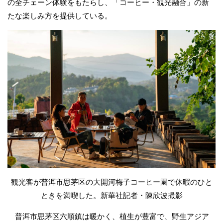
の全チェーン体験をもたらし、「コーヒー・観光融合」の新
たな楽しみ方を提供している。
観光客が普洱市思茅区の大開河梅子コーヒー園で休暇のひと
ときを満喫した。新華社記者・陳欣波撮影
普洱市思茅区六順鎮は暖かく、植生が豊富で、野生アジア