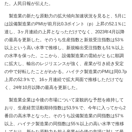
た。人民日報が伝えた。
製造業の新たな原動力の拡大傾向加速状況を見ると、5月に
は設備製造業のPMIが前月比0.3ポイント（p）上昇の52.1％に
達し、3ヶ月連続の上昇となっただけでなく、2023年4月以降
の最高を更新した。そのうち生産指数と新規受注指数は53％
以上という高い水準で推移し、新規輸出受注指数も51％以上
の水準を保った。ここから、設備製造業の需給がともに順調
に拡大し、輸出のレジリエンスが強く、産業が引き続き安定
の中で好転したことがわかる。ハイテク製造業のPMIは同0.7p
上昇の52.9％で、16ヶ月連続で拡大局面で推移しただけでな
く、24年10月以降の最高を更新した。
製造業企業は今後の市場について楽観的な予想を維持して
おり、生産経営活動期待指数は53.9％で、今年に入ってから2
番目の高水準となった。そのうち設備製造業の同指数は57％
以上、ハイテク製造業の同指数は55％以上の高い水準で推移
しており、新たな原動力を担う産業が今後の市場に対して最