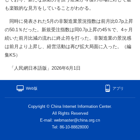
も楽観的な見方をしていることがわかる。
同時に発表された5月の非製造業景況指数は前月比0.7p上昇
の50.1％だった。新規受注指数は同0.7p上昇の45％で、4ヶ月
続いた前月比減の流れに終止符を打った。非製造業の景況感
は前月より上昇し、経営活動は再び拡大局面に入った。（編
集KS）
「人民網日本語版」2026年6月1日
Web版
アプリ
Copyright © China Internet Information Center.
All Rights Reserved
E-mail: webmaster@china.org.cn
Tel: 86-10-88828000