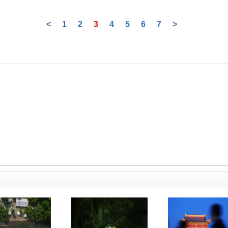
<
1
2
3
4
5
6
7
>