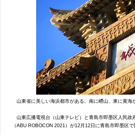
山東省に美しい海浜都市がある。南に嶗山、東に黄海が
山東広播電視台（山東テレビ）と青島市即墨区人民政府
（ABU ROBOCON 2021）が12月12日に青島市即墨区