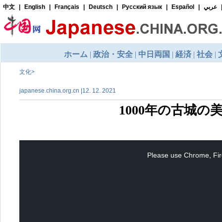
文化
>
japanese.china.org.cn |12. 12. 2021
1000年の古城
This
is
a
Please use Chrome, Fire
modal
window.