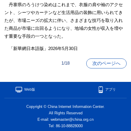
丹寨県のろうけつ染めはこれまで、衣服の肩や袖のアクセ
ント、シーツやカーテンなど生活用品の装飾に用いられてき
たが、市場ニーズの拡大に伴い、さまざまな技巧を取り入れ
た商品が市場に出回るようになり、地域の女性が収入を増や
す重要な手段の一つとなった。
「新華網日本語版」2026年5月30日
1/18
次のページへ
Web版
アプリ
Copyright © China Internet Information Center.
All Rights Reserved
E-mail: webmaster@china.org.cn
Tel: 86-10-88828000