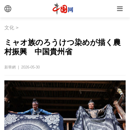
文化
>
ミャオ族のろうけつ染めが描く農
村振興 中国貴州省
新華網 | 2026-05-30