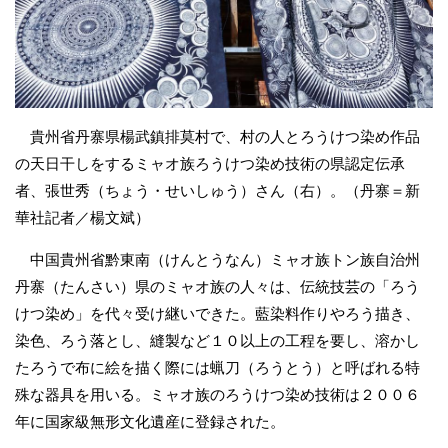
貴州省丹寨県楊武鎮排莫村で、村の人とろうけつ染め作品
の天日干しをするミャオ族ろうけつ染め技術の県認定伝承
者、張世秀（ちょう・せいしゅう）さん（右）。（丹寨＝新
華社記者／楊文斌）
中国貴州省黔東南（けんとうなん）ミャオ族トン族自治州
丹寨（たんさい）県のミャオ族の人々は、伝統技芸の「ろう
けつ染め」を代々受け継いできた。藍染料作りやろう描き、
染色、ろう落とし、縫製など１０以上の工程を要し、溶かし
たろうで布に絵を描く際には蝋刀（ろうとう）と呼ばれる特
殊な器具を用いる。ミャオ族のろうけつ染め技術は２００６
年に国家級無形文化遺産に登録された。