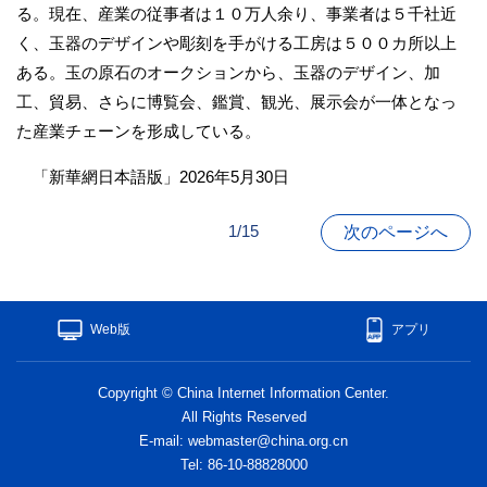
る。現在、産業の従事者は１０万人余り、事業者は５千社近
く、玉器のデザインや彫刻を手がける工房は５００カ所以上
ある。玉の原石のオークションから、玉器のデザイン、加
工、貿易、さらに博覧会、鑑賞、観光、展示会が一体となっ
た産業チェーンを形成している。
「新華網日本語版」2026年5月30日
1/15
次のページへ
Web版
アプリ
Copyright © China Internet Information Center.
All Rights Reserved
E-mail: webmaster@china.org.cn
Tel: 86-10-88828000