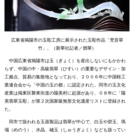
広東省掲陽市の玉彫工房に展示された玉彫作品「梵音翠
竹」。（新華社記者／鄧華）
中国広東省掲陽市は玉（ぎょく）を産出しないにもかかわ
らず、中国の中・高級翡翠（ひすい）の重要なデザイン・加
工拠点、貿易の集散地となっており、２００６年に中国軽工
業連合会から「中国の玉の都」に認定された。同市の玉文化
産業は掲東区磐東街道の陽美村に起源があり、０８年に「陽
美翡翠玉彫」が第２次国家級無形文化遺産リストに登録され
た。
同市で扱われる玉器製品は翡翠が中心で、白玉や碧玉、瑪
瑙（めのう）、水晶、岫玉（しゅうぎょく）なども扱ってい