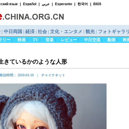
ラリー
|
映画
|
TV
|
音楽
|
レビュー
|
中日交流
|
動画
|
映
ト
生きているかのような人形
発信時間： 2010-03-10 | チャイナネット