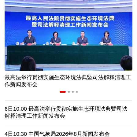
入境游火热 前7月北京离境退税各项数据均创新高
我国自阿根廷进口的牛肉已达到规定数量的50%
上半年我国黄金消费量511.412吨，同比增长1.23%
AI客服承诺不实、人工客服接入困难 中消协回应
最高法举行贯彻实施生态环境法典暨司法解释清理工
数据有了“身份证” 我国正稳步推进数据产权登记
作新闻发布会
协议接近达成 伊朗披露海峡新航道通行细节
6日10:00 最高法举行贯彻实施生态环境法典暨司法
白宫否认特朗普与赫格塞思因弹药库存短缺发生争执
解释清理工作新闻发布会
美媒称美国增派人手 在古巴加大力度开展情报活动
4日10:30 中国气象局2026年8月新闻发布会