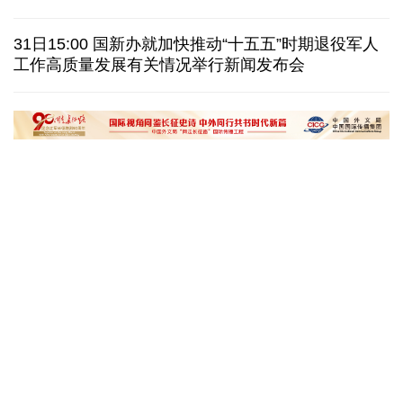
巴西降级与阿根廷关系 阿称驻巴大使将“回国休假”
31日15:00 国新办就加快推动“十五五”时期退役军人
工作高质量发展有关情况举行新闻发布会
德国机场发现一架携爆炸物无人机 非业余人士所为
韩国总统要求加速整合军校 防范再度发生军事政变
黄河壶口瀑布金瀑奔涌
在雄安，看见“城市
读懂中国