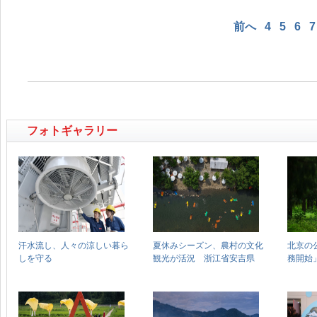
前へ
4
5
6
7