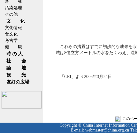
造 林
汚染処理
その他
文 化
文化情報
食文化
考古学
これらの措置はすでに初歩的な成果を収
健 康
域は8億立方メートルの水をたくわえ、湿
時 の 人
社 会
論 壇
観 光
「CRI」より2005年3月24日
友好の広場
このペ
Copyright © China Internet Information Cent
E-mail: webmaster@china.org.cn Tel