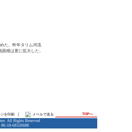
めた。昨年タリム河流
地面積は更に拡大した。
|
TOPへ
ージを印刷
メールで送る
er. All Rights Reserved
: 86-10-68326688