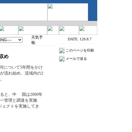
天気予
DATE:
126.8.7
報:
このページを印刷
収め
メールで送る
河について5年間をかけ
が流れ始め、流域内の2
。
よると、中
国は2000年
一管理と調達を実施
ジェクトを実施してき