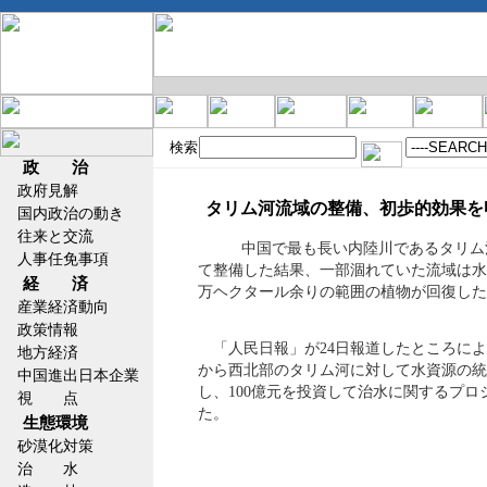
検索
政 治
政府見解
タリム河流域の整備、初歩的効果を
国内政治の動き
往来と交流
中国で最も長い内陸川であるタリム
人事任免事項
て整備した結果、一部涸れていた流域は水
経 済
万ヘクタール余りの範囲の植物が回復した
産業経済動向
政策情報
「人民日報」が24日報道したところに
地方経済
から西北部のタリム河に対して水資源の統
中国進出日本企業
し、100億元を投資して治水に関するプロ
視 点
た。
生態環境
砂漠化対策
治 水