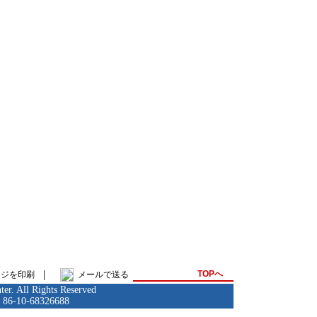
|
TOPへ
ージを印刷
メールで送る
er. All Rights Reserved
: 86-10-68326688