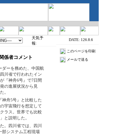
天気予
DATE:
126.8.6
報:
このページを印刷
作関係者コメント
メールで送る
ーダーを務めた、中国航
四川省で行われたイン
が『神舟6号』で7日間
発の進展状況から見
た。
『神舟5号』と比較した
間の宇宙飛行を想定して
クラス。世界でも比較
」と説明した。
した。四川省では、四川
一部システム工程現場