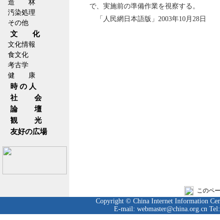
造 林
で、実施前の準備作業を視察する。
汚染処理
「人民網日本語版」2003年10月28日
その他
文 化
文化情報
食文化
考古学
健 康
時 の 人
社 会
論 壇
観 光
友好の広場
このペ
Copyright © China Internet Information Cent
E-mail: webmaster@china.org.cn Tel