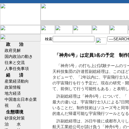
検索
政 治
政府見解
「神舟6号」は定員3名の予定 制
国内政治の動き
往来と交流
「神舟5号」の打ち上げ試験チームのリ
人事任免事項
天科技集団の許達哲副総経理は、このほど
経 済
タビューで、「2年以内に、宇宙飛行士3人
産業経済動向
の宇宙飛行を行う予定だ。現在の研究・開
政策情報
て、前倒して行う可能性もある」と表明し
地方経済
許副総経理は「神舟6号」について、「
中国進出日本企業
最大の違いは、宇宙飛行士3人による7日
視 点
いることだ。制作技術はソユーズ号と同等
生態環境
的進んだ帰還可能な宇宙飛行ツールとなる
砂漠化対策
許副総経理は、26日午後に成都市入り
治 水
航天工業総公司が請け負う「神舟6号」の