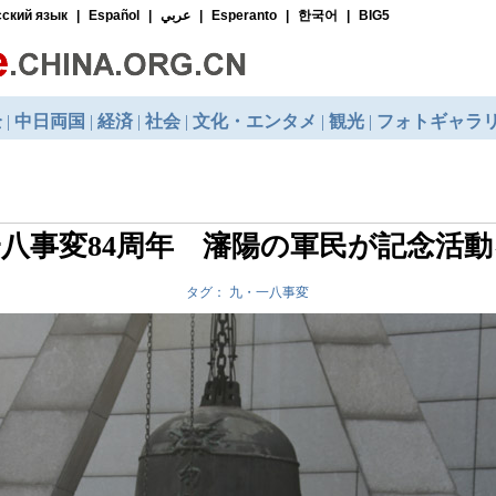
八事変84周年 瀋陽の軍民が記念活
タグ： 九・一八事変