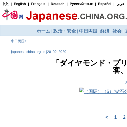
中日両国
>
japanese.china.org.cn |20. 02. 2020
「ダイヤモンド・プ
客
<
1
2