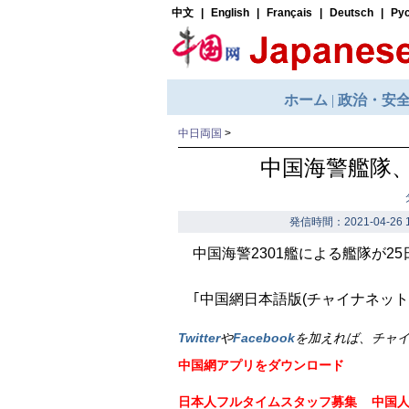
中日両国
>
中国海警艦隊、
発信時間：2021-04-26 1
中国海警2301艦による艦隊が2
｢中国網日本語版(チャイナネット)｣
Twitter
や
Facebook
を加えれば、チャ
中国網アプリをダウンロード
日本人フルタイムスタッフ募集
中国