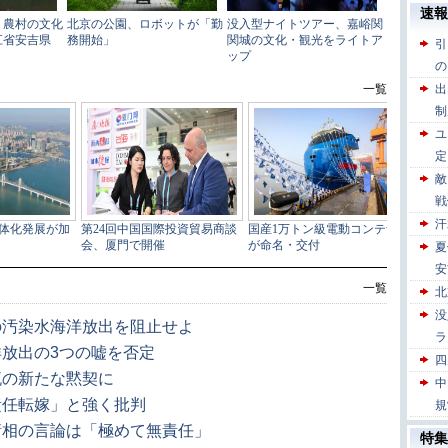
一覧
の汚染水海洋放出を阻止せよ
放出の3つの嘘を否定
流の新たな黙契に
責任転嫁」と強く批判
衛相の言論は「極めて無責任」