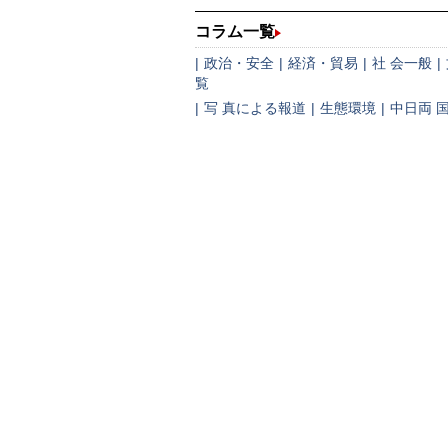
コラム一覧
|
政治・安全
|
経済・貿易
|
社 会一般
|
覧
|
写 真による報道
|
生態環境
|
中日両 