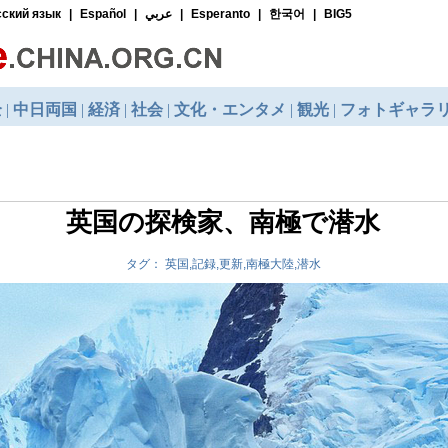
英国の探検家、南極で潜水
タグ： 英国,記録,更新,南極大陸,潜水