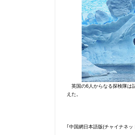
英国の6人からなる探検隊は記
えた。
｢中国網日本語版(チャイナネット)