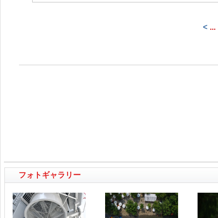
<
...