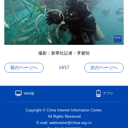
撮影：新華社記者・李紫恒
14/17
前のページへ
次のページへ
Web版
アプリ
Copyright © China Internet Information Center.
All Rights Reserved
E-mail: webmaster@china.org.cn