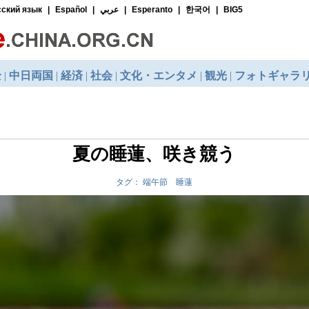
夏の睡蓮、咲き競う
タグ： 端午節 睡蓮