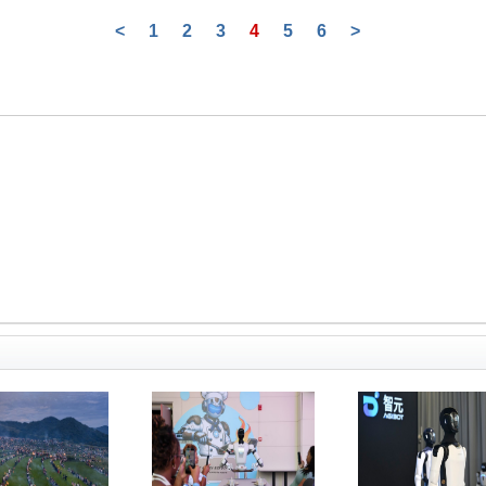
<
1
2
3
4
5
6
>