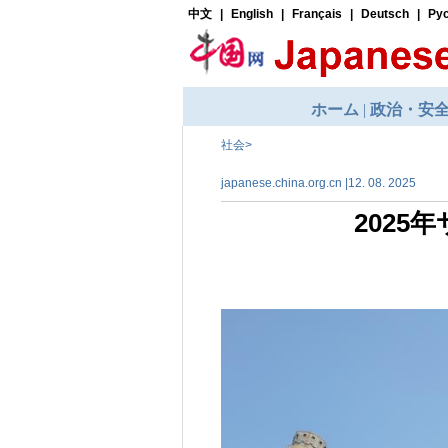
社会
>
japanese.china.org.cn |12. 08. 2025
202