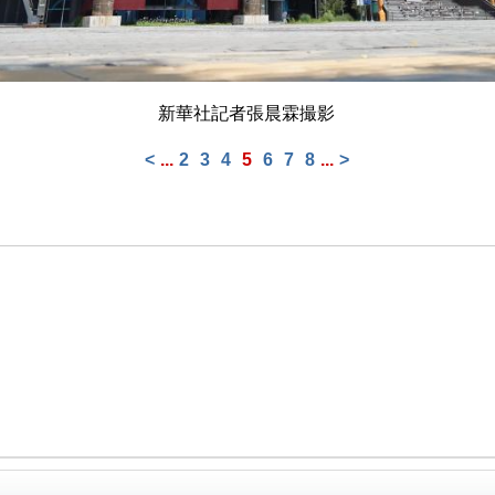
新華社記者張晨霖撮影
<
...
2
3
4
5
6
7
8
...
>