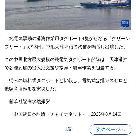
純電気駆動の港湾作業用タグボート4隻からなる「グリーン
フリート」が13日、中船天津埠頭で汽笛を鳴らし出航した。
この中国北方最大規模の純電気タグボート船隊は、天津港沖
で各種船舶の出入港支援や接岸・離岸作業を担当する。
従来の燃料式タグボートと比較し、電気式は排ガスゼロと
低騒音運転をを実現した。
新華社記者李然撮影
「中国網日本語版（チャイナネット）」2025年8月14日
1/6
次のページへ