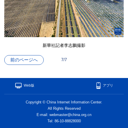
新華社記者李志鵬撮影
7/7
前のページへ
Web版
アプリ
Copyright © China Internet Information Center.
All Rights Reserved
E-mail: webmaster@china.org.cn
Tel: 86-10-88828000