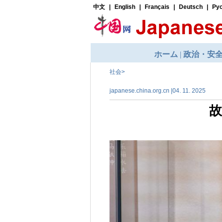
社会
>
japanese.china.org.cn |04. 11. 2025
故