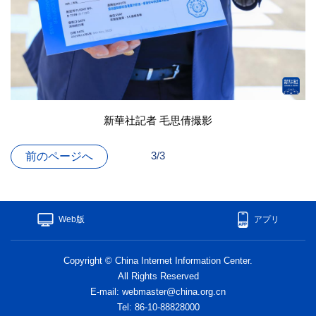
新華社記者 毛思倩撮影
3/3
前のページへ
Web版
アプリ
Copyright © China Internet Information Center.
All Rights Reserved
E-mail: webmaster@china.org.cn
Tel: 86-10-88828000