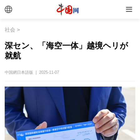
社会
>
深セン、「海空一体」越境ヘリが
就航
中国網日本語版 | 2025-11-07