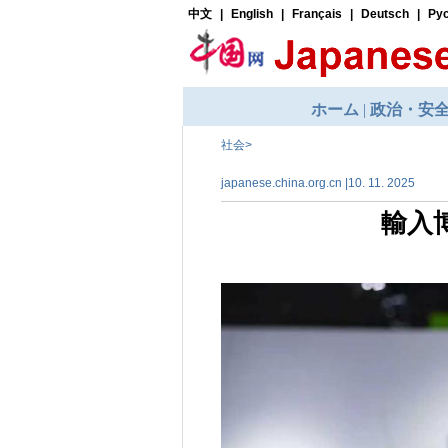
社会
>
japanese.china.org.cn |10. 11. 2025
輸入