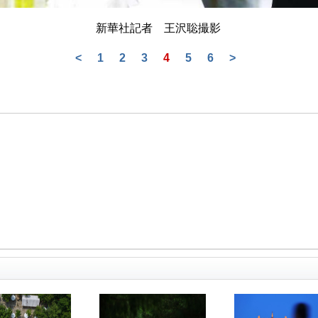
新華社記者 王沢聡撮影
<
1
2
3
4
5
6
>