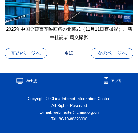
2025年中国金鶏百花映画祭の開幕式（11月11日夜撮影）。新
華社記者 周义撮影
4/10
前のページへ
次のページへ
Web版
アプリ
Copyright © China Internet Information Center.
All Rights Reserved
E-mail: webmaster@china.org.cn
Tel: 86-10-88828000