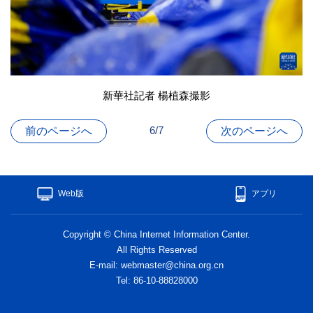
新華社記者 楊植森撮影
6/7
前のページへ
次のページへ
Web版
アプリ
Copyright © China Internet Information Center.
All Rights Reserved
E-mail: webmaster@china.org.cn
Tel: 86-10-88828000