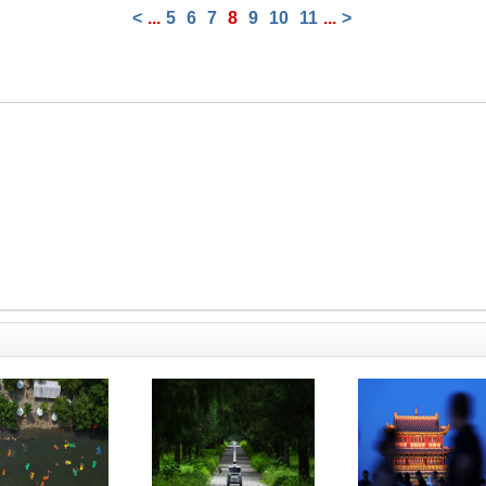
<
...
5
6
7
8
9
10
11
...
>