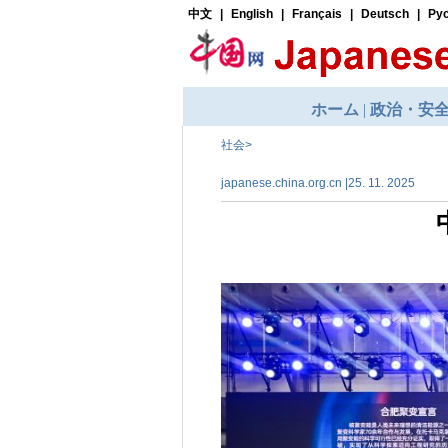
社会
>
japanese.china.org.cn |25. 11. 2025