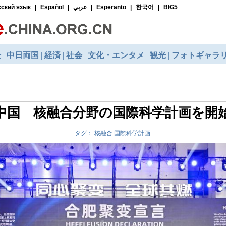
中国 核融合分野の国際科学計画を開
タグ： 核融合 国際科学計画