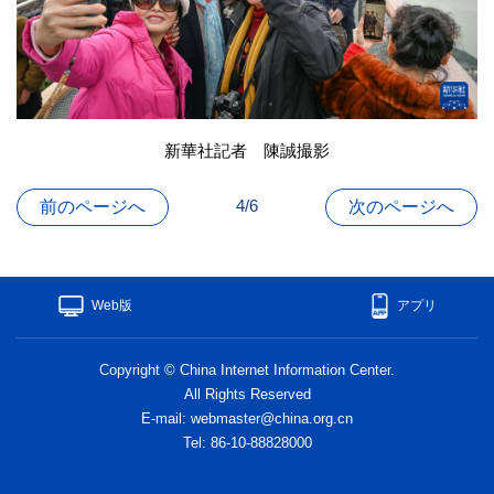
新華社記者 陳誠撮影
4/6
前のページへ
次のページへ
Web版
アプリ
Copyright © China Internet Information Center.
All Rights Reserved
E-mail: webmaster@china.org.cn
Tel: 86-10-88828000