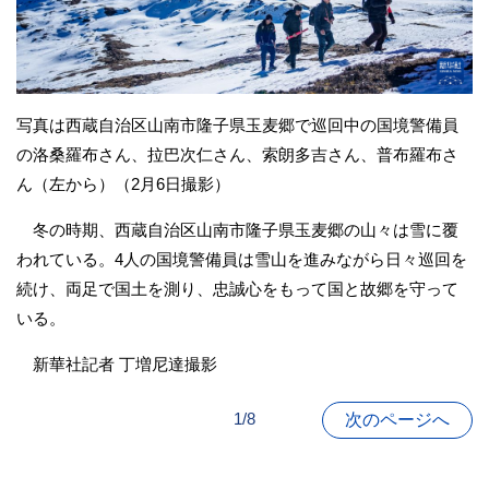
写真は西蔵自治区山南市隆子県玉麦郷で巡回中の国境警備員
の洛桑羅布さん、拉巴次仁さん、索朗多吉さん、普布羅布さ
ん（左から）（2月6日撮影）
冬の時期、西蔵自治区山南市隆子県玉麦郷の山々は雪に覆
われている。4人の国境警備員は雪山を進みながら日々巡回を
続け、両足で国土を測り、忠誠心をもって国と故郷を守って
いる。
新華社記者 丁増尼達撮影
1/8
次のページへ