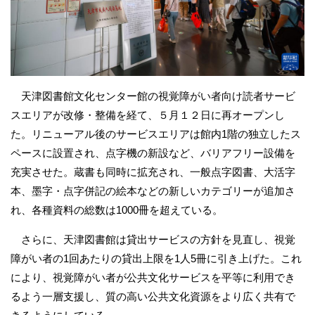
天津図書館文化センター館の視覚障がい者向け読者サービ
スエリアが改修・整備を経て、５月１２日に再オープンし
た。リニューアル後のサービスエリアは館内1階の独立したス
ペースに設置され、点字機の新設など、バリアフリー設備を
充実させた。蔵書も同時に拡充され、一般点字図書、大活字
本、墨字・点字併記の絵本などの新しいカテゴリーが追加さ
れ、各種資料の総数は1000冊を超えている。
さらに、天津図書館は貸出サービスの方針を見直し、視覚
障がい者の1回あたりの貸出上限を1人5冊に引き上げた。これ
により、視覚障がい者が公共文化サービスを平等に利用でき
るよう一層支援し、質の高い公共文化資源をより広く共有で