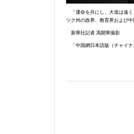
「運命を共にし、大道は遠くま
ツク州の政界、教育界および中
新華社記者 馮開華撮影
「中国網日本語版（チャイナネッ