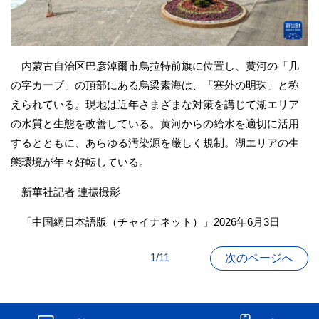
内蒙古自治区巴彦淖爾市烏拉特前旗に位置し、黄河の「几
の字カーブ」の頂部にある烏梁素海は、「塞外の明珠」と称
えられている。現地は近年さまざまな対策を講じて湖エリア
の水質と生態を改善している。黄河からの給水を適切に活用
するとともに、あらゆる汚染源を厳しく規制。湖エリアの生
態環境が年々好転している。
新華社記者 連振撮影
「中国網日本語版（チャイナネット）」2026年6月3日
1/11
次のページへ