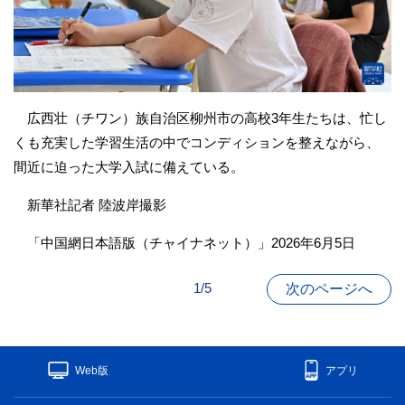
広西壮（チワン）族自治区柳州市の高校3年生たちは、忙し
くも充実した学習生活の中でコンディションを整えながら、
間近に迫った大学入試に備えている。
新華社記者 陸波岸撮影
「中国網日本語版（チャイナネット）」2026年6月5日
1/5
次のページへ
Web版
アプリ