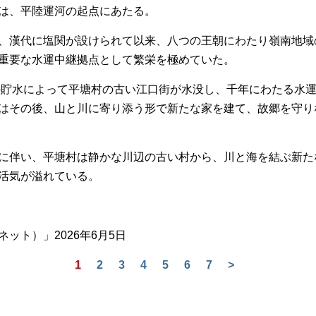
は、平陸運河の起点にあたる。
、漢代に塩関が設けられて以来、八つの王朝にわたり嶺南地域
重要な水運中継拠点として繁栄を極めていた。
の貯水によって平塘村の古い江口街が水没し、千年にわたる水
はその後、山と川に寄り添う形で新たな家を建て、故郷を守り
に伴い、平塘村は静かな川辺の古い村から、川と海を結ぶ新た
活気が溢れている。
ト）」2026年6月5日
1
2
3
4
5
6
7
>