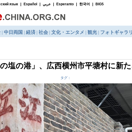
年の塩の港」、広西横州市平塘村に新た
タグ：