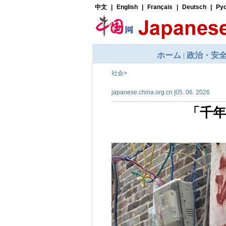
社会
>
japanese.china.org.cn |05. 06. 2026
「千