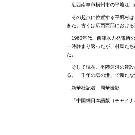
広西南寧市横州市の平塘江口
その起点に位置する平塘村は
きた。古くは広西西部における
1960年代、西津水力発電所
一時静まり返ったが、村民たち
た。
そして現在、平陸運河の建設
る。「千年の塩の港」で新たな
新華社記者 周華撮影
「中国網日本語版（チャイナネッ