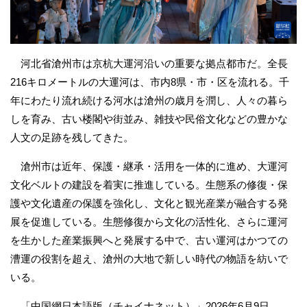
河北省滄州市は京杭大運河沿いの重要な拠点都市だ。全長
216キロメートルの大運河は、市内8県・市・区を流れる。千
年にわたり流れ続ける河水は滄州の歳月を潤し、人々の暮ら
しを育み、古い楼閣や街並み、雑技や民俗文化などの豊かな
人文の足跡を残してきた。
滄州市は近年、保護・継承・活用を一体的に進め、大運河
文化ベルトの建設を着実に推進している。生態系の修復・保
護や文化遺産の保護を強化し、文化と観光産業が融合する発
展を促進している。生態修復から文化の活性化、さらに運河
を生かした産業振興へと発展する中で、古い運河はかつての
漕運の役割を超え、滄州の大地で新しい時代の物語を紡いで
いる。
「中国網日本語版（チャイナネット）」2026年6月9日