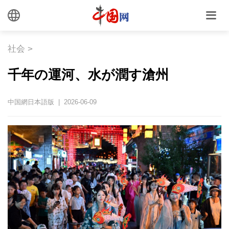
社会
>
千年の運河、水が潤す滄州
中国網日本語版 | 2026-06-09