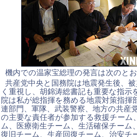
機内での温家宝総理の発言は次のと
共産党中央と国務院は地震発生後、被
く重視し、胡錦涛総書記も重要な指示
院は私が総指揮を務める地震対策指揮
連部門、軍隊、武装警察、地方の共産
の主要な責任者が参加する救援チーム
ム、医療衛生チーム、生活確保チーム
復旧チーム、生産回復チーム、治安チ