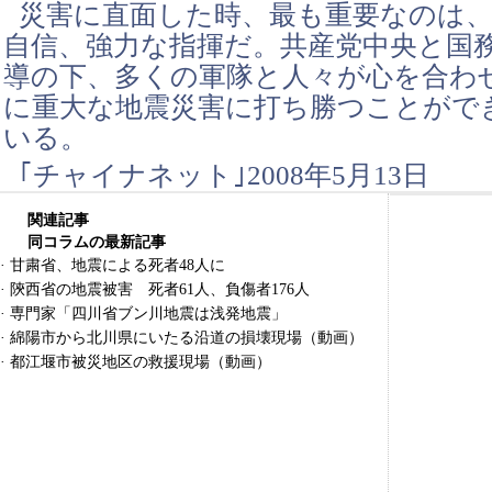
災害に直面した時、最も重要なのは、
自信、強力な指揮だ。共産党中央と国
導の下、多くの軍隊と人々が心を合わ
に重大な地震災害に打ち勝つことがで
いる。
｢チャイナネット｣2008年5月13日
関連記事
同コラムの最新記事
·
甘粛省、地震による死者48人に
·
陝西省の地震被害 死者61人、負傷者176人
·
専門家「四川省ブン川地震は浅発地震」
·
綿陽市から北川県にいたる沿道の損壊現場（動画）
·
都江堰市被災地区の救援現場（動画）