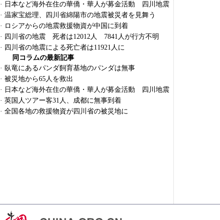
·
日本など海外在住の華僑・華人が募金活動 四川地震
·
温家宝総理、四川省綿陽市の地震被災者を見舞う
·
ロシアからの地震救援物資が中国に到着
·
四川省の地震 死者は12012人 7841人が行方不明
·
四川省の地震による死亡者は11921人に
同コラムの最新記事
·
臥竜にあるパンダ飼育基地のパンダは無事
·
被災地から65人を救出
·
日本など海外在住の華僑・華人が募金活動 四川地震
·
英国人ツアー客31人、成都に無事到着
·
全国各地の救援物資が四川省の被災地に