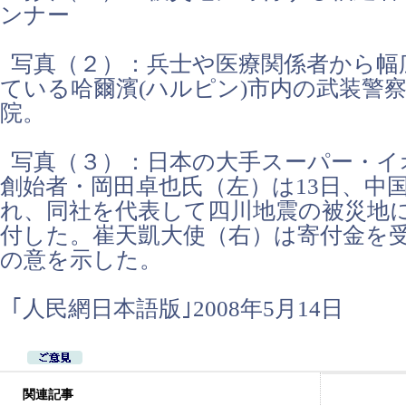
ンナー
写真（２）：兵士や医療関係者から幅
ている哈爾濱(ハルピン)市内の武装警
院。
写真（３）：日本の大手スーパー・イ
創始者・岡田卓也氏（左）は13日、中
れ、同社を代表して四川地震の被災地に1
付した。崔天凱大使（右）は寄付金を
の意を示した。
｢人民網日本語版｣2008年5月14日
関連記事