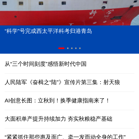
“科学”号完成西太平洋科考归港青岛
从“三个时间刻度”感悟新时代中国
人民陆军《奋楫之“陆”》宣传片第三集：射天狼
AI创意长图：立秋到！换季健康指南来了！
大面积单产提升持续加力 夯实秋粮稳产基础
“紧紧抓住那些惠及面广、牵一发而动全身的工作”