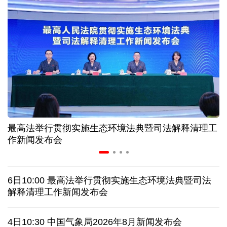
“零关税”实施100天 见证中非合作新气象
高温下用电负荷创新高 解码今夏的清凉底气
活力中国调研行丨弯道超车 如何“皖”美提速
年中经济观察 服务实体经济 财政金融打出"组合拳"
最高法举行贯彻实施生态环境法典暨司法解释清理工
7月份中国仓储指数保持扩张 行业运行韧性较强
作新闻发布会
日本执政当局应停止在核问题上玩火
6日10:00 最高法举行贯彻实施生态环境法典暨司法
俄黑客称获取北约直接参与袭击俄领土证据
解释清理工作新闻发布会
全球媒体聚焦︱外媒：美国劳动力市场正在走弱
4日10:30 中国气象局2026年8月新闻发布会