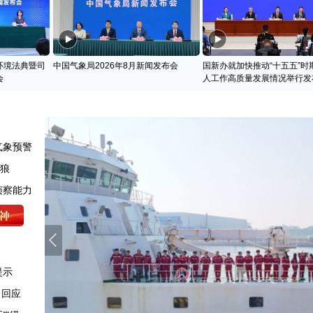
环境法典暨司
中国气象局2026年8月新闻发布会
国新办就加快推动“十五五”时
会
人工作高质量发展情况举行发
气象预警
天狼
侦察能力
提示
司回应