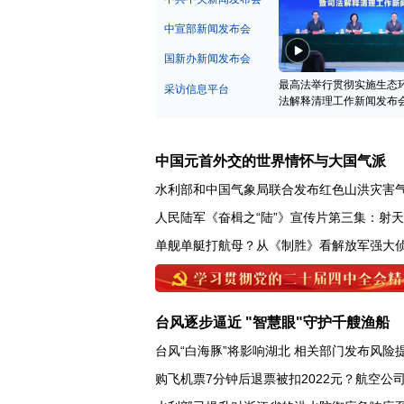
中宣部新闻发布会
国新办新闻发布会
最高法举行贯彻实施生态
采访信息平台
法解释清理工作新闻发布
中国元首外交的世界情怀与大国气派
水利部和中国气象局联合发布红色山洪灾害
人民陆军《奋楫之“陆”》宣传片第三集：射
单舰单艇打航母？从《制胜》看解放军强大
台风逐步逼近 "智慧眼"守护千艘渔船
台风“白海豚”将影响湖北 相关部门发布风险
购飞机票7分钟后退票被扣2022元？航空公