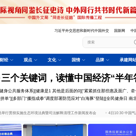
习近平外交思想和新时代中国外交
国新网
中
财经
观点
文化
国情
品牌
承建网
·三个关键词，读懂中国经济“半年
健身公共服务体系]
[健康是1 其他是后面的0]
[“紧紧抓住那些惠及面广、牵
拼单”]
[多部门“攥指成拳”调度部署防范应对“白海豚”登陆]
[全民健身日 南北
 最高法举行贯彻实施生态环境法典暨司法解释清理工作新闻发布会
4日10:30 中