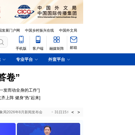
国发展门户网
中国乡村振兴在线
中国外文局
邮箱
手机版
客户端
融媒矩阵
站
专业平台
外宣平台
答卷”
一发而动全身的工作”]
齐上阵 健身“热”起来]
<
>
国气象局2026年8月新闻发布会
31日15:00 国新办就加快推动“十五五”时期退