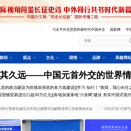
习近平外交思想和新时代中国外交
国新网
中
财经
观点
文化
国情
品牌
承建网
其久远——中国元首外交的世界
以党的政治建设为统领加强党的各方面建设
][
学习·知行丨“敦煌，我心向往之
国货物贸易进出口超30万亿元
][
各地加速落地“六张网”建设 夯实中国式现
 最高法举行贯彻实施生态环境法典暨司法解释清理工作新闻发布会
4日10:30 中