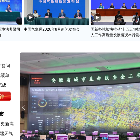
环境法典暨司
中国气象局2026年8月新闻发布会
国新办就加快推动“十五五”时
会
人工作高质量发展情况举行发
并答问
成绩单
完成
布
历史新高
端天气