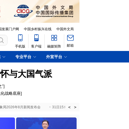
国发展门户网
中国乡村振兴在线
中国外文局
邮箱
手机版
客户端
融媒矩阵
站
专业平台
外宣平台
情怀与大国气派
”
]
代化战略底座
]
<
>
国气象局2026年8月新闻发布会
31日15:00 国新办就加快推动“十五五”时期退