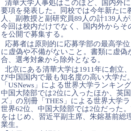
清華大学人事処はこのほど、国内外に
要項を発表した。同校では今年新たに教
人、副教授と副研究員89人の計139人
今回は校内だけでなく、国内外からそ
を公開で募集する。
応募者は原則的に応募学部の最高学位
に虚偽や不備がないこと。書類に虚偽
合、選考対象から除外となる。
北京にある清華大学は1911年に創立
び中国国内で最も知名度の高い大学だ。
「USNews」による世界大学ランキング
中国大陸部では2位に入ったほか、英
ズ」の別冊「THES」による世界大学
世界62位、中国大陸部では2位だった
をはじめ、習近平副主席、朱鎔基前総
業生。