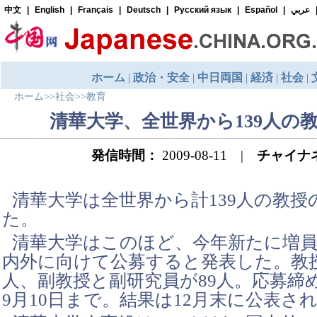
ホーム
>>
社会
>>
教育
清華大学、全世界から139人の
発信時間：
2009-08-11 |
チャイナ
清華大学は全世界から計139人の教授
た。
清華大学はこのほど、今年新たに増
内外に向けて公募すると発表した。教授
人、副教授と副研究員が89人。応募締
9月10日まで。結果は12月末に公表さ