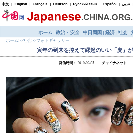
ホーム
>>
社会
>>
フォトギャラリー
寅年の到来を控えて縁起のいい「虎」が
発信時間：
2010-02-05 |
チャイナネット