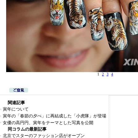
1
2
3
4
関連記事
·
寅年について
·
寅年の「春節の夕べ」に再結成した「小虎隊」が登場
·
女優の高円円、寅年をテーマとした写真を公開
同コラムの最新記事
·
北京でスターのファッション店がオープン